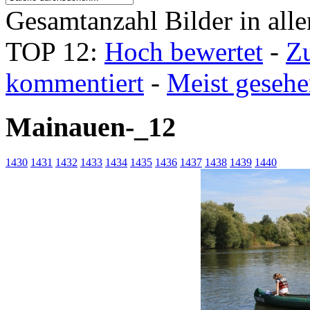
Gesamtanzahl Bilder in all
TOP 12:
Hoch bewertet
-
Z
kommentiert
-
Meist geseh
Mainauen-_12
1430
1431
1432
1433
1434
1435
1436
1437
1438
1439
1440