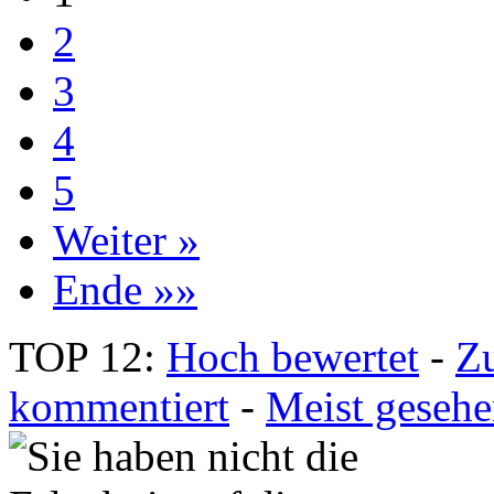
2
3
4
5
Weiter »
Ende »»
TOP 12:
Hoch bewertet
-
Z
kommentiert
-
Meist geseh