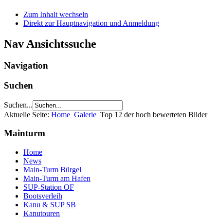
Zum Inhalt wechseln
Direkt zur Hauptnavigation und Anmeldung
Nav Ansichtssuche
Navigation
Suchen
Suchen...
Aktuelle Seite:
Home
Galerie
Top 12 der hoch bewerteten Bilder
Mainturm
Home
News
Main-Turm Bürgel
Main-Turm am Hafen
SUP-Station OF
Bootsverleih
Kanu & SUP SB
Kanutouren