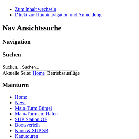
Zum Inhalt wechseln
Direkt zur Hauptnavigation und Anmeldung
Nav Ansichtssuche
Navigation
Suchen
Suchen...
Aktuelle Seite:
Home
Betriebsausflüge
Mainturm
Home
News
Main-Turm Bürgel
Main-Turm am Hafen
SUP-Station OF
Bootsverleih
Kanu & SUP SB
Kanutouren