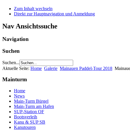
Zum Inhalt wechseln
Direkt zur Hauptnavigation und Anmeldung
Nav Ansichtssuche
Navigation
Suchen
Suchen...
Aktuelle Seite:
Home
Galerie
Mainauen Paddel-Tour 2018
Mainau
Mainturm
Home
News
Main-Turm Bürgel
Main-Turm am Hafen
SUP-Station OF
Bootsverleih
Kanu & SUP SB
Kanutouren