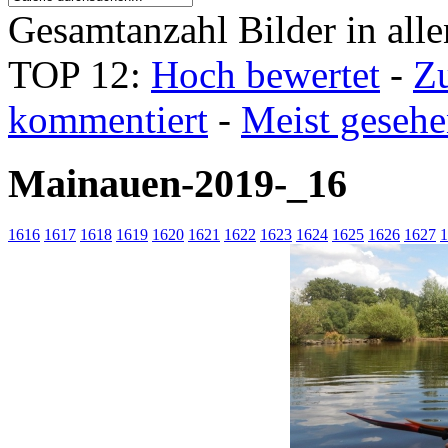
Gesamtanzahl Bilder in all
TOP 12:
Hoch bewertet
-
Z
kommentiert
-
Meist geseh
Mainauen-2019-_16
1616
1617
1618
1619
1620
1621
1622
1623
1624
1625
1626
1627
1