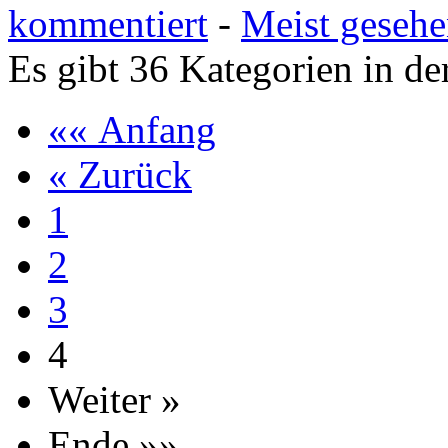
kommentiert
-
Meist geseh
Es gibt 36 Kategorien in de
«« Anfang
« Zurück
1
2
3
4
Weiter »
Ende »»