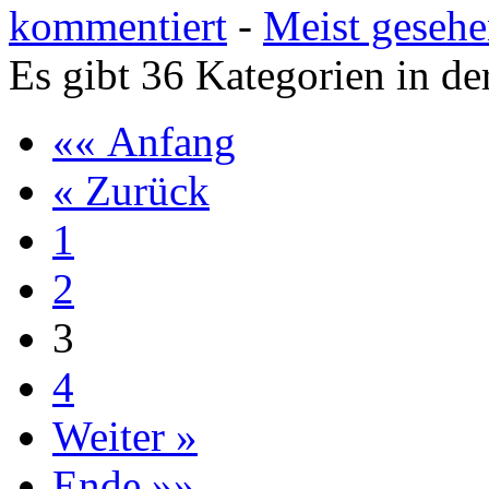
kommentiert
-
Meist geseh
Es gibt 36 Kategorien in de
«« Anfang
« Zurück
1
2
3
4
Weiter »
Ende »»