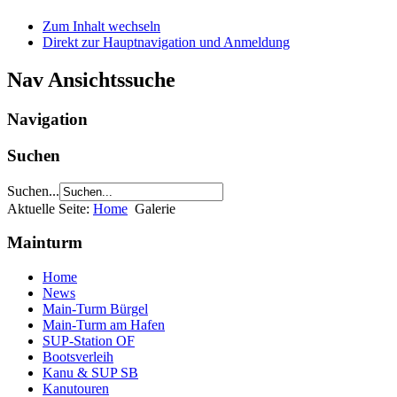
Zum Inhalt wechseln
Direkt zur Hauptnavigation und Anmeldung
Nav Ansichtssuche
Navigation
Suchen
Suchen...
Aktuelle Seite:
Home
Galerie
Mainturm
Home
News
Main-Turm Bürgel
Main-Turm am Hafen
SUP-Station OF
Bootsverleih
Kanu & SUP SB
Kanutouren