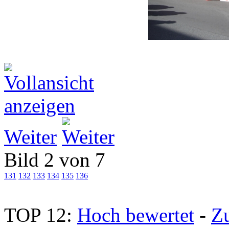
Weiter
Bild 2 von 7
131
132
133
134
135
136
TOP 12:
Hoch bewertet
-
Z