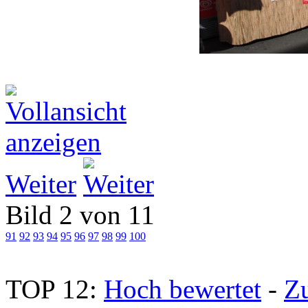
Weiter
Bild 2 von 11
91
92
93
94
95
96
97
98
99
100
TOP 12:
Hoch bewertet
-
Z