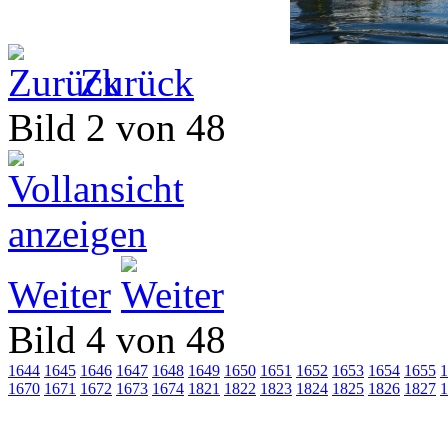
Zurück
Bild 2 von 48
Weiter
Bild 4 von 48
1644
1645
1646
1647
1648
1649
1650
1651
1652
1653
1654
1655
1
1670
1671
1672
1673
1674
1821
1822
1823
1824
1825
1826
1827
1