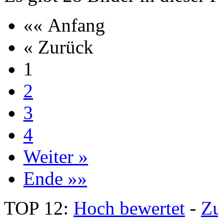
«« Anfang
« Zurück
1
2
3
4
Weiter »
Ende »»
TOP 12:
Hoch bewertet
-
Z