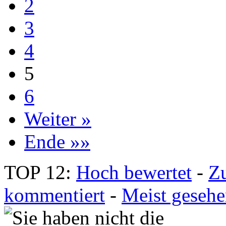
2
3
4
5
6
Weiter »
Ende »»
TOP 12:
Hoch bewertet
-
Z
kommentiert
-
Meist geseh