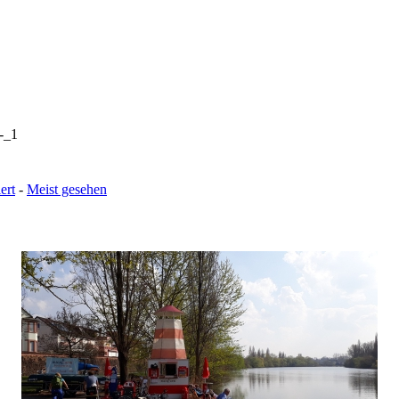
-_1
ert
-
Meist gesehen