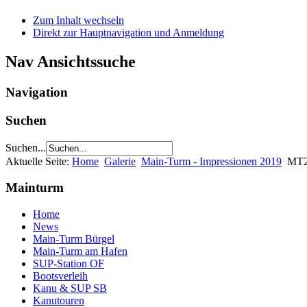
Zum Inhalt wechseln
Direkt zur Hauptnavigation und Anmeldung
Nav Ansichtssuche
Navigation
Suchen
Suchen...
Aktuelle Seite:
Home
Galerie
Main-Turm - Impressionen 2019
MT2
Mainturm
Home
News
Main-Turm Bürgel
Main-Turm am Hafen
SUP-Station OF
Bootsverleih
Kanu & SUP SB
Kanutouren