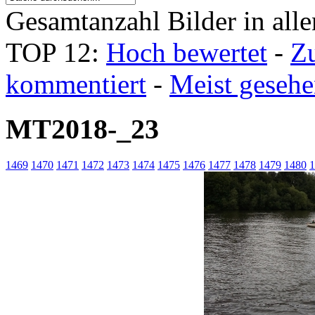
Gesamtanzahl Bilder in all
TOP 12:
Hoch bewertet
-
Z
kommentiert
-
Meist geseh
MT2018-_23
1469
1470
1471
1472
1473
1474
1475
1476
1477
1478
1479
1480
1