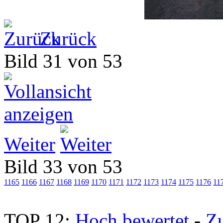
Zurück
Bild 31 von 53
Weiter
Bild 33 von 53
1165
1166
1167
1168
1169
1170
1171
1172
1173
1174
1175
1176
11
TOP 12:
Hoch bewertet
-
Z