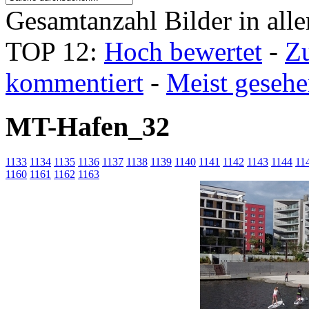
Gesamtanzahl Bilder in all
TOP 12:
Hoch bewertet
-
Z
kommentiert
-
Meist geseh
MT-Hafen_32
1133
1134
1135
1136
1137
1138
1139
1140
1141
1142
1143
1144
11
1160
1161
1162
1163