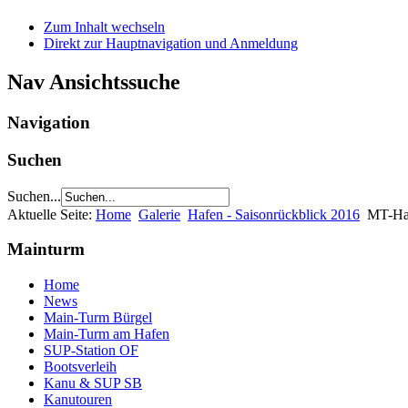
Zum Inhalt wechseln
Direkt zur Hauptnavigation und Anmeldung
Nav Ansichtssuche
Navigation
Suchen
Suchen...
Aktuelle Seite:
Home
Galerie
Hafen - Saisonrückblick 2016
MT-Ha
Mainturm
Home
News
Main-Turm Bürgel
Main-Turm am Hafen
SUP-Station OF
Bootsverleih
Kanu & SUP SB
Kanutouren