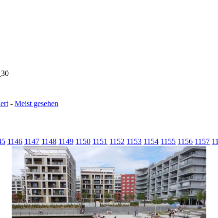
_30
ert
-
Meist gesehen
45
1146
1147
1148
1149
1150
1151
1152
1153
1154
1155
1156
1157
1