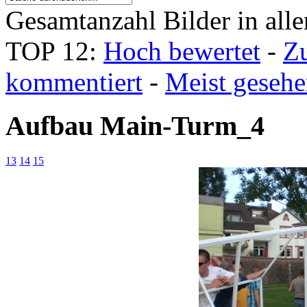
Gesamtanzahl Bilder in all
TOP 12:
Hoch bewertet
-
Z
kommentiert
-
Meist geseh
Aufbau Main-Turm_4
13
14
15