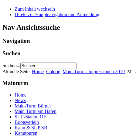
Zum Inhalt wechseln
Direkt zur Hauptnavigation und Anmeldung
Nav Ansichtssuche
Navigation
Suchen
Suchen...
Aktuelle Seite:
Home
Galerie
Main-Turm - Impressionen 2019
MT2
Mainturm
Home
News
Main-Turm Bürgel
Main-Turm am Hafen
SUP-Station OF
Bootsverleih
Kanu & SUP SB
Kanutouren