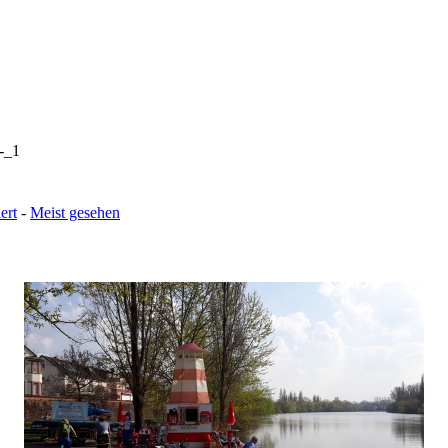
-_1
ert
-
Meist gesehen