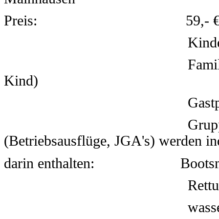
Preis:
59
,- 
Kinde
Familien-Kanu: 12
Kind)
Gastpaddler (mit ei
Gruppenpre
(Betriebsausflüge, JGA's) werden in
darin enthalten: Bootsm
Rett
wass