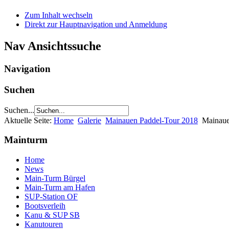
Zum Inhalt wechseln
Direkt zur Hauptnavigation und Anmeldung
Nav Ansichtssuche
Navigation
Suchen
Suchen...
Aktuelle Seite:
Home
Galerie
Mainauen Paddel-Tour 2018
Mainau
Mainturm
Home
News
Main-Turm Bürgel
Main-Turm am Hafen
SUP-Station OF
Bootsverleih
Kanu & SUP SB
Kanutouren