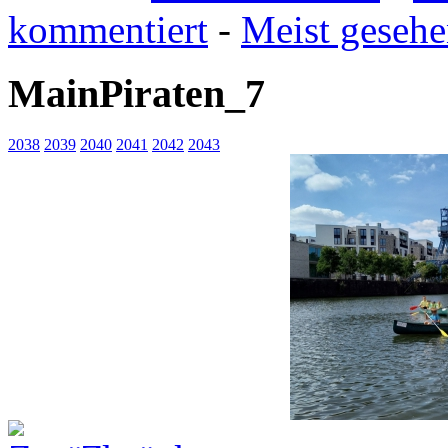
kommentiert
-
Meist geseh
MainPiraten_7
2038
2039
2040
2041
2042
2043