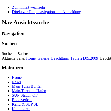
Zum Inhalt wechseln
Direkt zur Hauptnavigation und Anmeldung
Nav Ansichtssuche
Navigation
Suchen
Suchen...
Aktuelle Seite:
Home
Galerie
Leuchtturm-Taufe 24.05.2009
Leucht
Mainturm
Home
News
Main-Turm Bürgel
Main-Turm am Hafen
SUP-Station OF
Bootsverleih
Kanu & SUP SB
Kanutouren