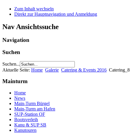
Zum Inhalt wechseln
Direkt zur Hauptnavigation und Anmeldung
Nav Ansichtssuche
Navigation
Suchen
Suchen...
Aktuelle Seite:
Home
Galerie
Catering & Events 2016
Catering_8
Mainturm
Home
News
Main-Turm Bürgel
Main-Turm am Hafen
SUP-Station OF
Bootsverleih
Kanu & SUP SB
Kanutouren