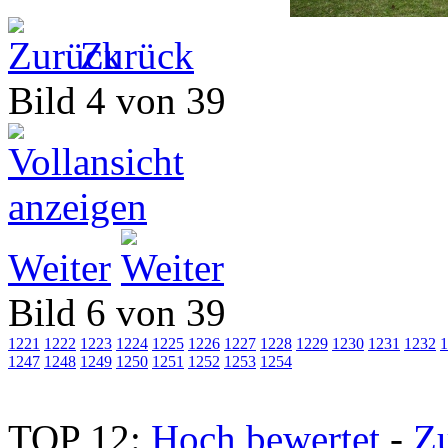
Zurück
Bild 4 von 39
Weiter
Bild 6 von 39
1221
1222
1223
1224
1225
1226
1227
1228
1229
1230
1231
1232
1
1247
1248
1249
1250
1251
1252
1253
1254
TOP 12:
Hoch bewertet
-
Z