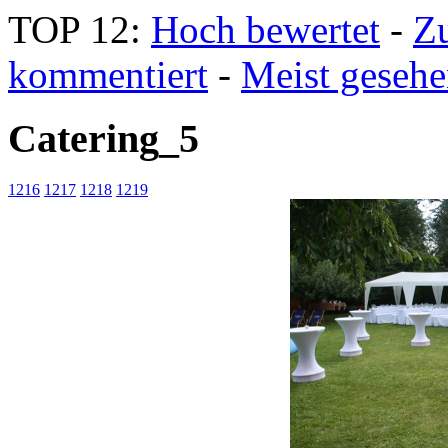
TOP 12:
Hoch bewertet
-
Z
kommentiert
-
Meist geseh
Catering_5
1216
1217
1218
1219